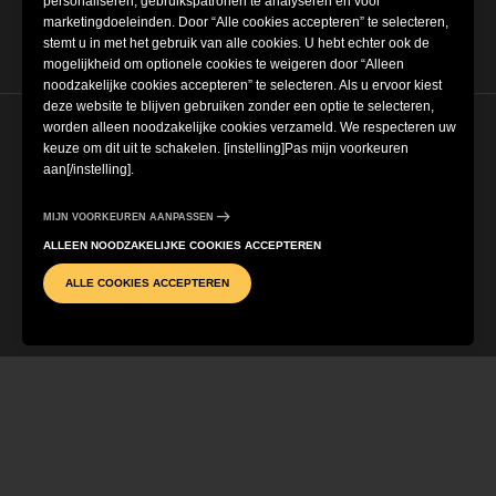
personaliseren, gebruikspatronen te analyseren en voor
marketingdoeleinden. Door “Alle cookies accepteren” te selecteren,
stemt u in met het gebruik van alle cookies. U hebt echter ook de
mogelijkheid om optionele cookies te weigeren door “Alleen
noodzakelijke cookies accepteren” te selecteren. Als u ervoor kiest
deze website te blijven gebruiken zonder een optie te selecteren,
worden alleen noodzakelijke cookies verzameld. We respecteren uw
Cookie-instellingen
keuze om dit uit te schakelen. [instelling]Pas mijn voorkeuren
aan[/instelling].
Algemene voorwaarden
MIJN VOORKEUREN AANPASSEN
ALLEEN NOODZAKELIJKE COOKIES ACCEPTEREN
Privacybeleid
ALLE COOKIES ACCEPTEREN
KOOP TICKETS
CONTACT
Impressum
Copyright © 2022-2026 Museum of
Illusions | Alle rechten voorbehouden
Powered by