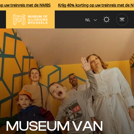
uw treinreis met de NMBS
Krijg 40% korting op uw treinreis met de NMB
NL
MUSEUM VAN