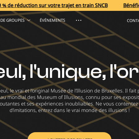
on sur votre trajet en train SNCB
Bénéficiez de 40 % d
S DE GROUPES
ÉVÉNEMENTS
CONT
ul, l'unique, l'or
seul, le vrai et l’original Musée de l’Illusion de Bruxelles. Il fait
au mondial des Museum of Illusions, connu pour ses exposi
outantes et ses expériences inoubliables. Ne vous contentez
d’imitations, entrez dans le vrai monde des illusions !