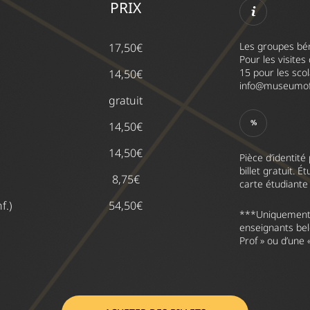
PRIX
Les groupes béné
17,50€
Pour les visite
15 pour les scol
14,50€
info@museumofi
gratuit
14,50€
14,50€
Pièce d’identité
billet gratuit. É
8,75€
carte étudiante
f.)
54,50€
***Uniquement 
enseignants belg
Prof » ou d’une 