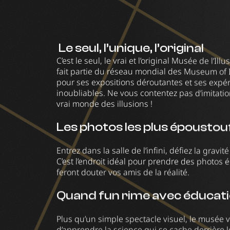
Le seul, l’unique, l’original
C’est le seul, le vrai et l’original Musée de l’Illu
fait partie du réseau mondial des Museum of 
pour ses expositions déroutantes et ses expé
inoubliables. Ne vous contentez pas d’imitatio
vrai monde des illusions !
Les photos les plus époustou
Entrez dans la salle de l’infini, défiez la gravité
C’est l’endroit idéal pour prendre des photos 
feront douter vos amis de la réalité.
Quand fun rime avec éducat
Plus qu’un simple spectacle visuel, le musée
d’apprendre la science qui se cache derrière le