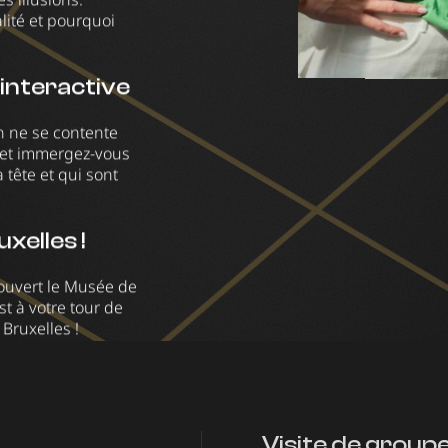
lité et pourquoi
interactive
n ne se contente
z et immergez-vous
 tête et qui sont
xelles !
couvert le Musée de
st à votre tour de
 Bruxelles !
Visite de group