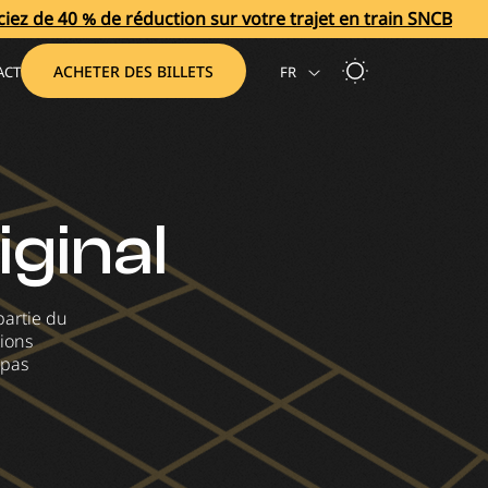
e réduction sur votre trajet en train SNCB
Bénéficiez 
ACHETER DES BILLETS
ACT
FR
iginal
 partie du
tions
 pas