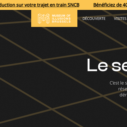
tre trajet en train SNCB
Bénéficiez de 40 % de réducti
DÉCOUVERTE
VISITE
Le se
C’est le 
rése
dér