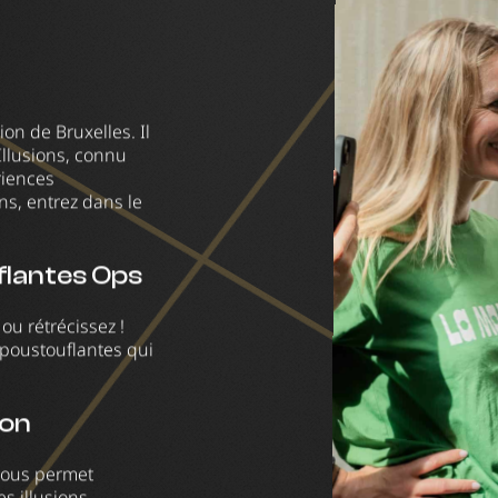
sion de Bruxelles. Il
Illusions, connu
riences
ns, entrez dans le
flantes Ops
 ou rétrécissez !
époustouflantes qui
ion
 vous permet
s illusions.