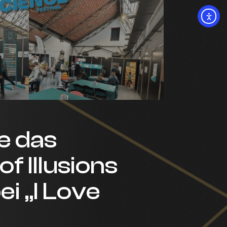
e das
 Illusions
ei „I Love