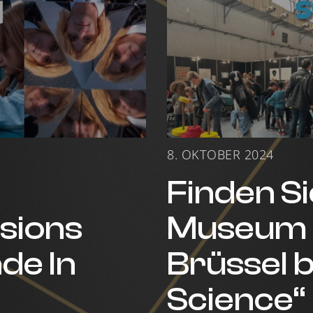
8. OKTOBER 2024
Finden Si
usions
Museum of
de In
Brüssel b
Science“