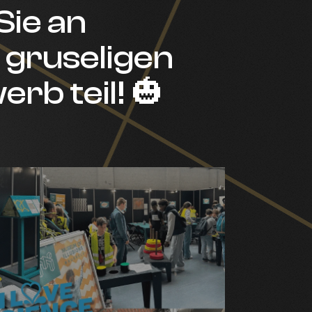
ie an
gruseligen
rb teil! 🎃