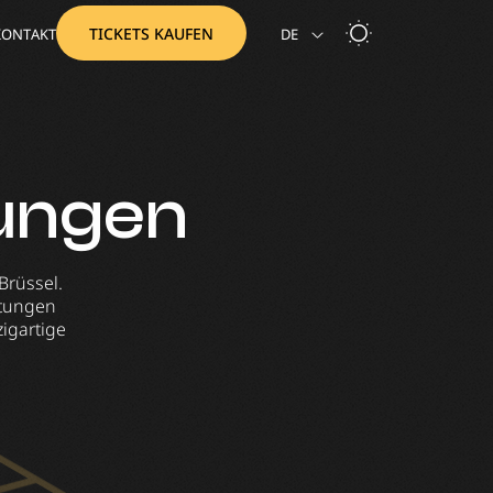
TICKETS KAUFEN
KONTAKT
DE
NL
tungen
Brüssel.
ltungen
zigartige