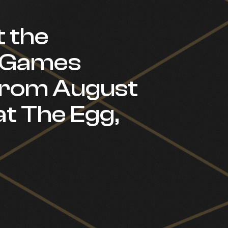
t the
s Games
 from August
at The Egg,
!