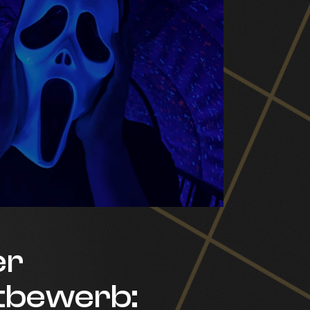
er
tbewerb: