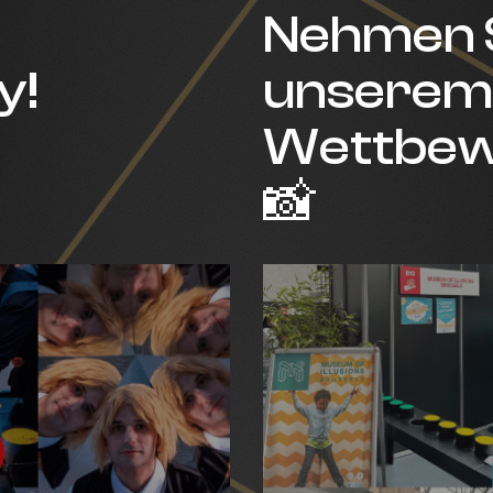
Nehmen S
y!
unserem 
Wettbewe
📸