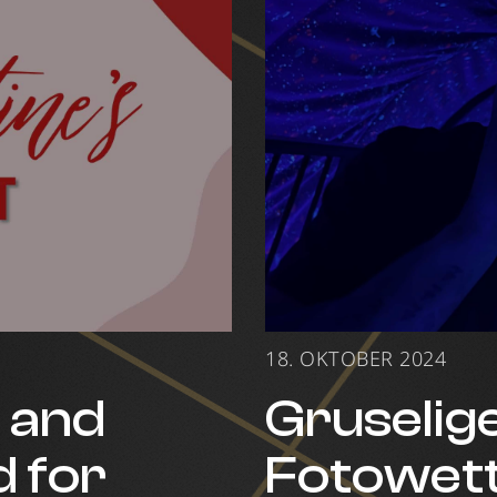
18. OKTOBER 2024
t and
Gruselig
d for
Fotowet