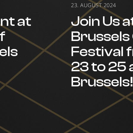
23. AUGUST 2024
nt at
Join Us a
f
Brussel
els
Festival
23 to 25 
Brussels