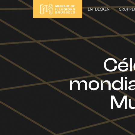
ENTDECKEN
GRUPPE
Cél
mondia
Mu