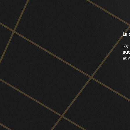
La 
Ne 
au
et 