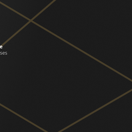
ce
sses