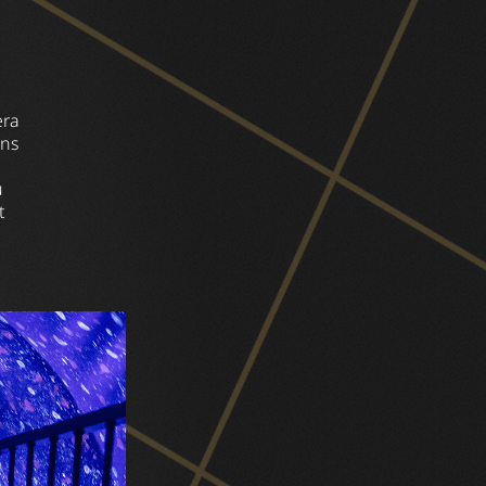
era
ons
u
t