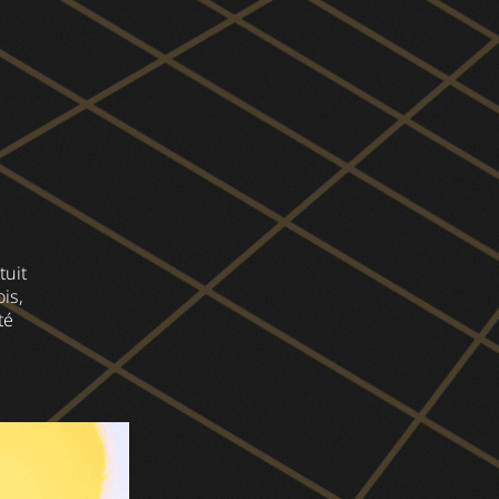
tuit
is,
té