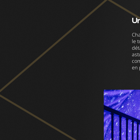
Un
Cha
le 
dét
ast
com
en 