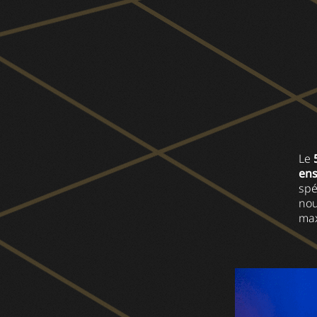
Le
ens
spé
no
max