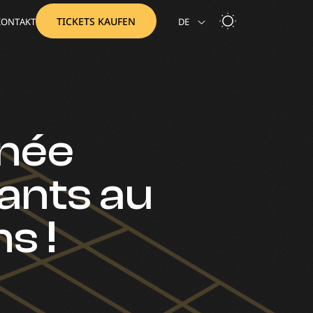
TICKETS KAUFEN
KONTAKT
DE
NL
rnée
ants au
s !